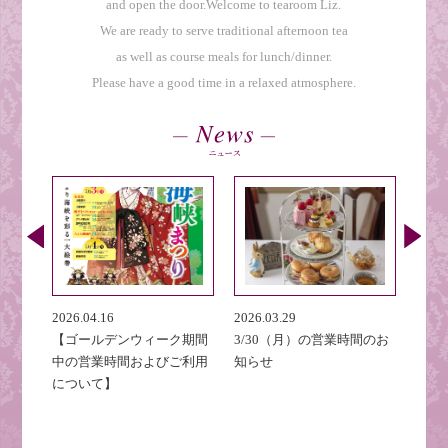
and open the door.Welcome to tearoom Liz.
We are ready to serve traditional afternoon tea
as well as course meals for lunch/dinner.
Please have a good time in a relaxed atmosphere.
2026.04.16
2026.03.29
2026.
業時間の
【ゴールデンウィーク期間
3/30（月）の営業時間のお
英国
中の営業時間およびご利用
知らせ
と楽し
について】
ーリ
より