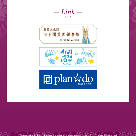
Copyright © kyu-Shimonoseki-eikoku-ryoujikan. All Rights Reserved.