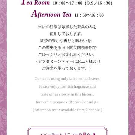
T
ea Room
10：00〜17：00（O.S／16：30）
A
fternoon Tea
11：30〜16：00
当店の紅茶は厳選した茶葉のみを
使用しております。
紅茶の豊かな香りと味わいを、
この歴史ある旧下関英国領事館で
ごゆっくりとお楽しみください。
（アフタヌーンティーはお二人様より
ご注文を承っております。）
Our tea is using only selected tea leaves.
Please enjoy the rich fragrance and
taste of tea slowly in this historic
former Shimonoseki British Consulate.
（Afternoon tea is available from 2 people.）
ティールームメニューを見る