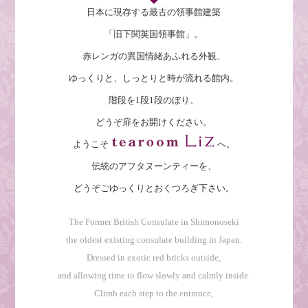
日本に現存する最古の領事館建築
「旧下関英国領事館」。
赤レンガの異国情緒あふれる外観、
ゆっくりと、しっとりと時が流れる館内。
階段を1段1段のぼり、
どうぞ扉をお開けください。
ようこそ
へ。
伝統のアフタヌーンティーを、
どうぞごゆっくりとおくつろぎ下さい。
The Former British Consulate in Shimonoseki
the oldest existing consulate building in Japan.
Dressed in exotic red bricks outside,
and allowing time to flow slowly and calmly inside.
Climb each step to the entrance,