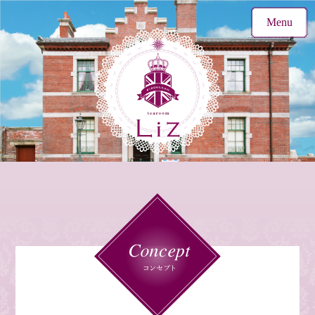
Menu
Concept
News
Tea room
Information
Top